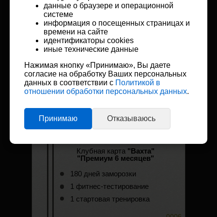
данные о браузере и операционной
0003
системе
информация о посещенных страницах и
времени на сайте
идентификаторы cookies
иные технические данные
Клубная карта
"Юниор 12 месяцев"
Нажимая кнопку «Принимаю», Вы даете
30 дней заморозки
согласие на обработку Ваших персональных
данных в соответствии с
Политикой в
1 фитнес-
отношении обработки персональных данных
.
тестирование
1 стартовая тренировка
*до 18 лет включительно
0005
Принимаю
Отказываюсь
Клубная карта
"Вахта"
"Премиум 6 месяцев"
180 дней заморозки
1 фитнес-тестирование
1 стартовая тренировка
0006