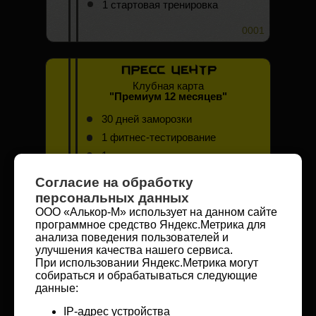
1 стартовая тренировка
0001
Клубная карта
"Премиум 12 месяцев"
30 дней заморозки
1 фитнес-тестирование
1 стартовая тренировка
Согласие на обработку
0002
персональных данных
ООО «Алькор-М» использует на данном сайте
программное средство Яндекс.Метрика для
анализа поведения пользователей и
Клубная карта
"60 посещений"
улучшения качества нашего сервиса.
При использовании Яндекс.Метрика могут
1 фитнес-тестирование
собираться и обрабатываться следующие
данные:
1 стартовая тренировка
IP-адрес устройства